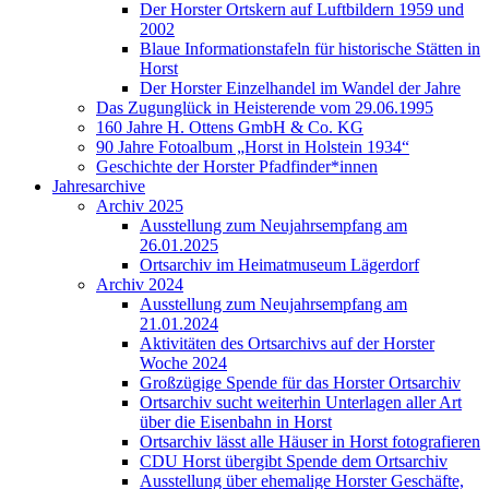
Der Horster Ortskern auf Luftbildern 1959 und
2002
Blaue Informationstafeln für historische Stätten in
Horst
Der Horster Einzelhandel im Wandel der Jahre
Das Zugunglück in Heisterende vom 29.06.1995
160 Jahre H. Ottens GmbH & Co. KG
90 Jahre Fotoalbum „Horst in Holstein 1934“
Geschichte der Horster Pfadfinder*innen
Jahresarchive
Archiv 2025
Ausstellung zum Neujahrsempfang am
26.01.2025
Ortsarchiv im Heimatmuseum Lägerdorf
Archiv 2024
Ausstellung zum Neujahrsempfang am
21.01.2024
Aktivitäten des Ortsarchivs auf der Horster
Woche 2024
Großzügige Spende für das Horster Ortsarchiv
Ortsarchiv sucht weiterhin Unterlagen aller Art
über die Eisenbahn in Horst
Ortsarchiv lässt alle Häuser in Horst fotografieren
CDU Horst übergibt Spende dem Ortsarchiv
Ausstellung über ehemalige Horster Geschäfte,